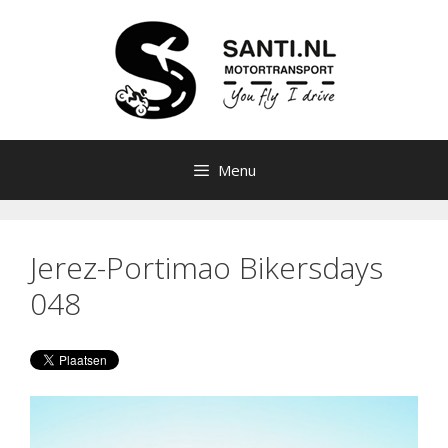
Ga
naar
de
inhoud
Menu
Jerez-Portimao Bikersdays
048