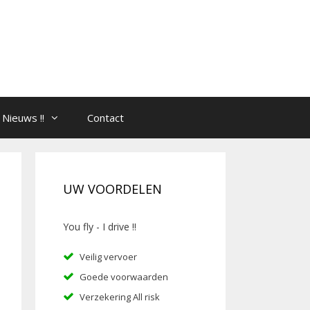
Nieuws !!
Contact
UW VOORDELEN
You fly - I drive !!
Veilig vervoer
Goede voorwaarden
Verzekering All risk