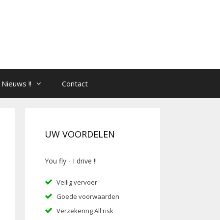
Nieuws !!
Contact
UW VOORDELEN
You fly - I drive !!
Veilig vervoer
Goede voorwaarden
Verzekering All risk