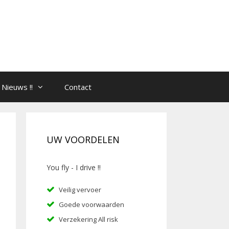
Nieuws !!
Contact
UW VOORDELEN
You fly - I drive !!
Veilig vervoer
Goede voorwaarden
Verzekering All risk