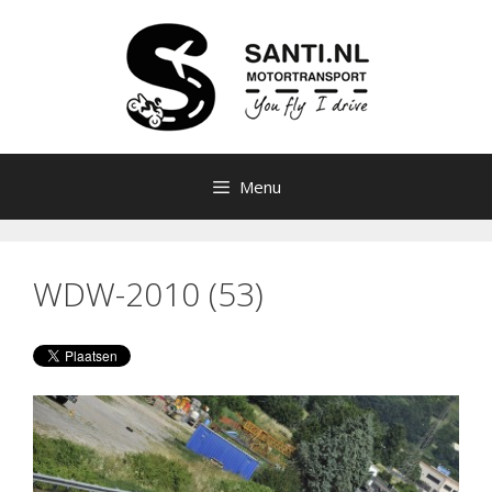
Ga
naar
de
inhoud
Menu
WDW-2010 (53)