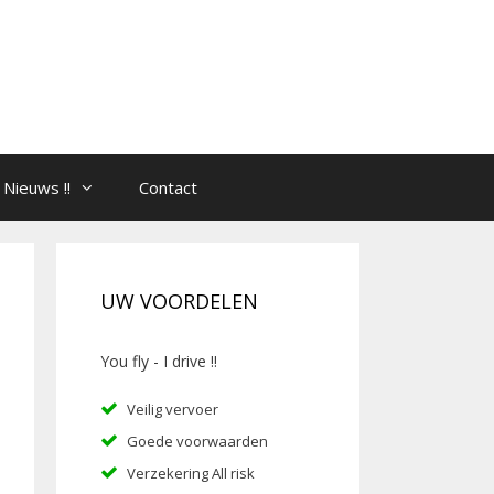
Nieuws !!
Contact
UW VOORDELEN
You fly - I drive !!
Veilig vervoer
Goede voorwaarden
Verzekering All risk