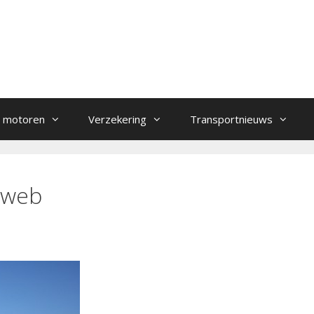
 motoren
Verzekering
Transportnieuws
-web