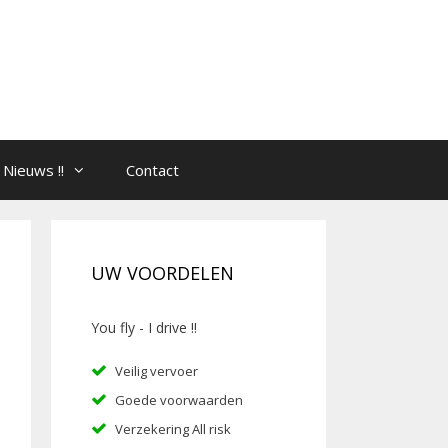
Nieuws !!
Contact
UW VOORDELEN
You fly - I drive !!
Veilig vervoer
Goede voorwaarden
Verzekering All risk