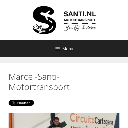
Ga
naar
de
inhoud
Menu
Marcel-Santi-
Motortransport