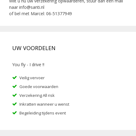
Wilt u nu uw verzekering opwaarderen, stuur dan een mail
naar
info@santi.nl
of bel met Marcel: 06-51377949
UW VOORDELEN
You fly - I drive !!
Veilig vervoer
Goede voorwaarden
Verzekering All risk
Inkratten wanneer u wenst
Begeleiding tijdens event