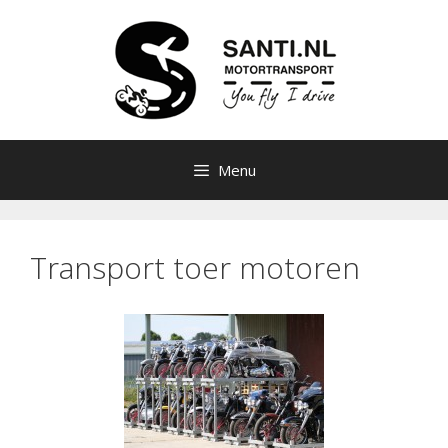
Ga
naar
de
inhoud
Menu
Transport toer motoren