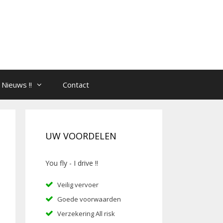
Nieuws !!
Contact
UW VOORDELEN
You fly - I drive !!
Veilig vervoer
Goede voorwaarden
Verzekering All risk