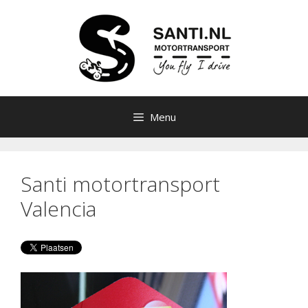
Ga
naar
de
inhoud
Menu
Santi motortransport
Valencia