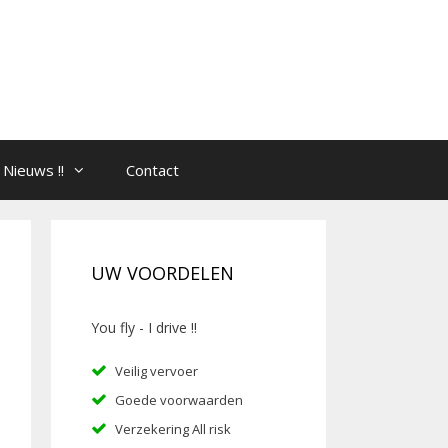
Nieuws !!
Contact
UW VOORDELEN
You fly - I drive !!
Veilig vervoer
Goede voorwaarden
Verzekering All risk