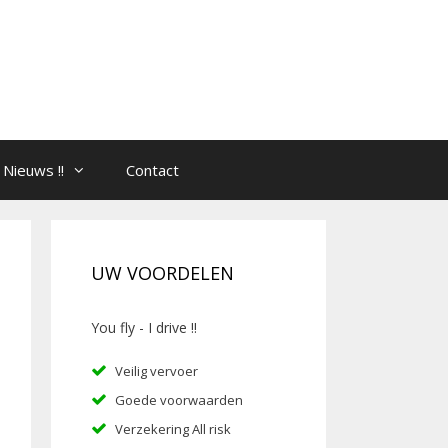
Nieuws !!
Contact
UW VOORDELEN
You fly - I drive !!
Veilig vervoer
Goede voorwaarden
Verzekering All risk