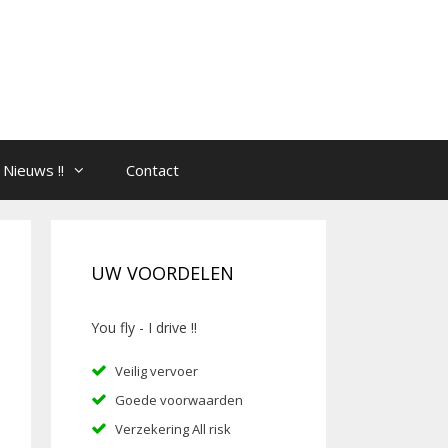
Nieuws !!
Contact
UW VOORDELEN
You fly - I drive !!
Veilig vervoer
Goede voorwaarden
Verzekering All risk