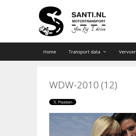
Ga
naar
de
inhoud
Home
Transport data
Vervoer
WDW-2010 (12)