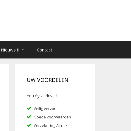
Nieuws !!
Contact
UW VOORDELEN
You fly - I drive !!
Veilig vervoer
Goede voorwaarden
Verzekering All risk