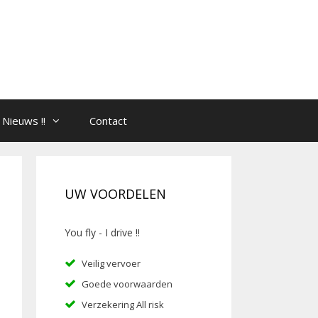
Nieuws !!
Contact
UW VOORDELEN
You fly - I drive !!
Veilig vervoer
Goede voorwaarden
Verzekering All risk