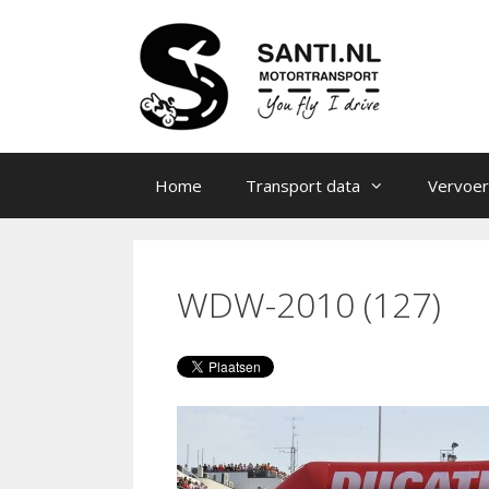
Ga
naar
de
inhoud
Home
Transport data
Vervoer
WDW-2010 (127)