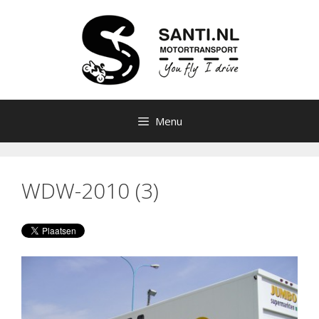
Ga
naar
de
inhoud
Menu
WDW-2010 (3)