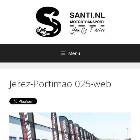
Ga
naar
de
inhoud
Menu
Jerez-Portimao 025-web