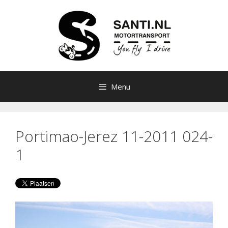
Ga
naar
de
inhoud
Menu
Portimao-Jerez 11-2011 024-
1