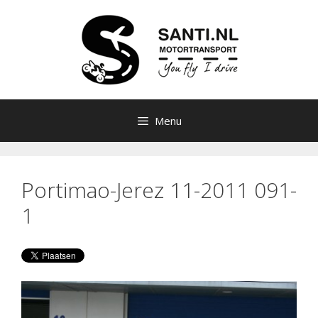
Ga
naar
de
inhoud
Menu
Portimao-Jerez 11-2011 091-
1