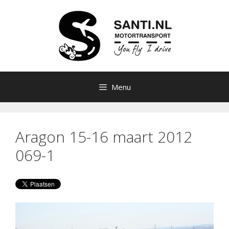
Ga
naar
de
inhoud
Menu
Aragon 15-16 maart 2012
069-1