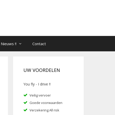
Nieuws !!
Contact
UW VOORDELEN
You fly - I drive !!
Veilig vervoer
Goede voorwaarden
Verzekering All risk