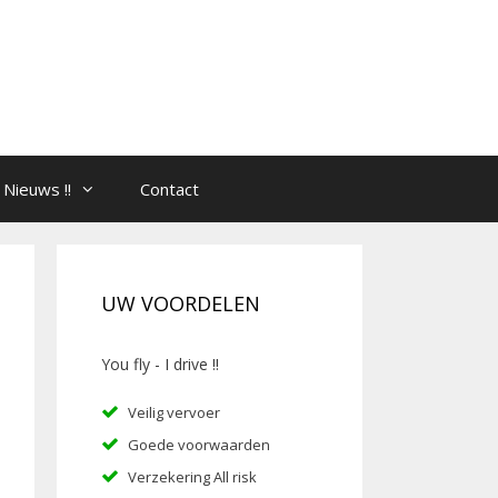
Nieuws !!
Contact
UW VOORDELEN
You fly - I drive !!
Veilig vervoer
Goede voorwaarden
Verzekering All risk