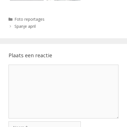
Categorieën
Foto reportages
Spanje april
Plaats een reactie
Reactie
Naam